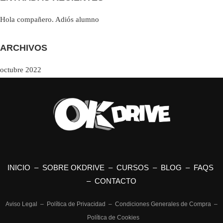
Hola compañero. Adiós alumno
ARCHIVOS
octubre 2022
INICIO
–
SOBRE OKDRIVE
–
CURSOS
–
BLOG
–
FAQS
–
CONTACTO
Aviso Legal
–
Política de Privacidad
–
Condiciones Generales de Compra
–
Política de Cookies