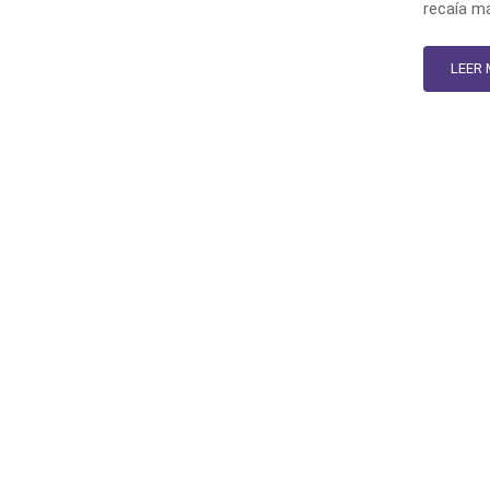
recaía má
LEER