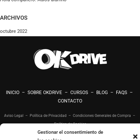
ARCHIVOS
octubre 2022
INICIO
–
SOBRE OKDRIVE
–
CURSOS
–
BLOG
–
FAQS
–
CONTACTO
Aviso Legal
–
Política de Privacidad
–
Condiciones Generales de Compra
–
Política de Cookies
Gestionar el consentimiento de